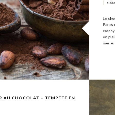
5 dé
Le cho
Partis
cacaoy
en ple
mer au
R AU CHOCOLAT – TEMPÊTE EN