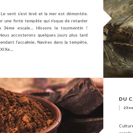
e vent s’est levé et la mer est démontée.
er une forte tempête qui risque de retarder
la 3ème escale… Hissons le tourmentin !
Nous accosterons quelques jours plus tard
endant l’accalmie, Navires dans la tempête,
e XIXe…
DU C
23 n
Cultu
escale