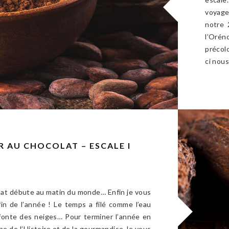
voyage
notre 
l’Oré
précol
ci nou
 AU CHOCOLAT – ESCALE I
olat débute au matin du monde… Enfin je vous
fin de l’année ! Le temps a filé comme l’eau
 fonte des neiges… Pour terminer l’année en
ne de l’Histoire et de la gourmandise, le vous