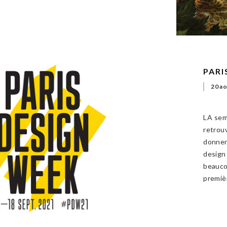
PARI
20 a
LA sem
retrouv
donner
design
beauco
premiè