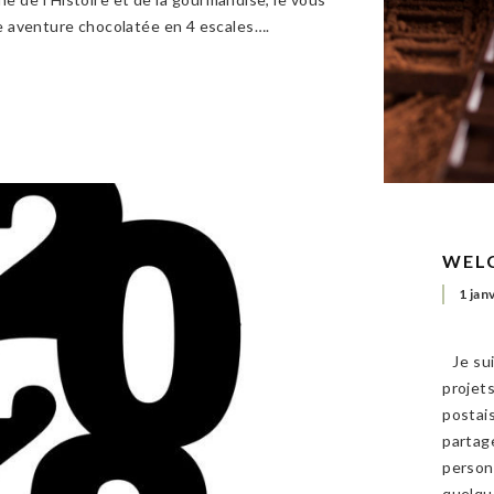
 aventure chocolatée en 4 escales….
WELC
1 jan
Je sui
projet
postai
partag
person
quelqu