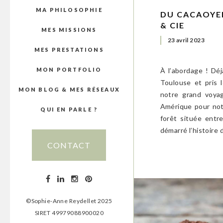
MA PHILOSOPHIE
DU CACAOYER
& CIE
MES MISSIONS
23 avril 2023
MES PRESTATIONS
À l’abordage ! Déj
MON PORTFOLIO
Toulouse et pris 
MON BLOG & MES RÉSEAUX
notre grand voya
Amérique pour notr
QUI EN PARLE ?
forêt située entr
démarré l’histoire
CONTACT
©Sophie-Anne Reydellet 2025
SIRET 49979088900020